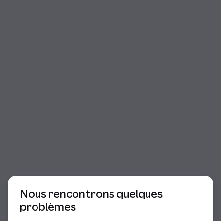
Début du dialogue
Nous rencontrons quelques
problèmes